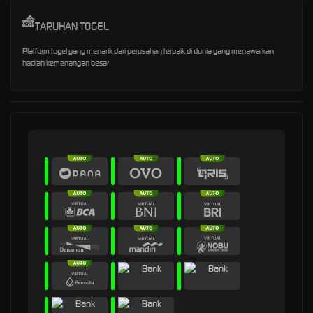
TARUHAN TOGEL
Platform togel yang menarik dari perusahan terbaik di dunia yang menawarkan
hadiah kemenangan besar