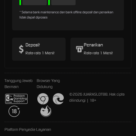
* Selama bank maintenance dan bank offline deposit dan penarikan
tidak dapat diproses
Deposit
Penarikan
Rata-rata 1 Menit
Rata-rata 1 Menit
Tanggung Jawab
Browser Yang
Bermain
Didukung
©2026 JUARASLOT88. Hak cipta
dilindungi | 18+
Platform Penyedia Layanan