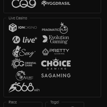
Live Casino
Race
Togel