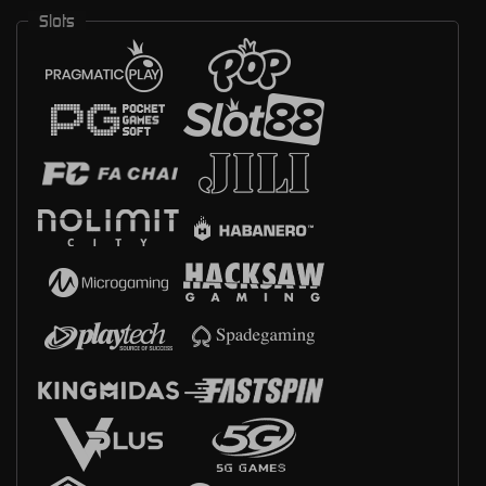
Slots