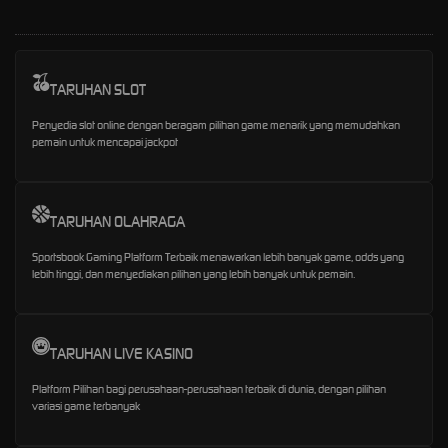
TARUHAN SLOT
Penyedia slot online dengan beragam pilihan game menarik yang memudahkan
pemain untuk mencapai jackpot
TARUHAN OLAHRAGA
Sportsbook Gaming Platform Terbaik menawarkan lebih banyak game, odds yang
lebih tinggi, dan menyediakan pilihan yang lebih banyak untuk pemain.
TARUHAN LIVE KASINO
Platform Pilihan bagi perusahaan-perusahaan terbaik di dunia, dengan pilihan
variasi game terbanyak