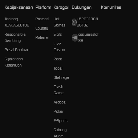
Kebijaksanaan
Platform
Kategori
Dukungan
Komunitas
Tentang
Promosi
Hot
+62831804
JUARASLOT88
Games
86102
Loyalty
Responsible
Slots
cssjuaraslot
Referral
Gambling
88
Live
Pusat Bantuan
Casino
Syarat dan
Race
Ketentuan
Togel
Olahraga
Crash
Game
Arcade
Poker
E-Sports
Sabung
Ayam