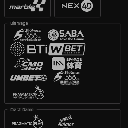
Olahraga
Crash Game