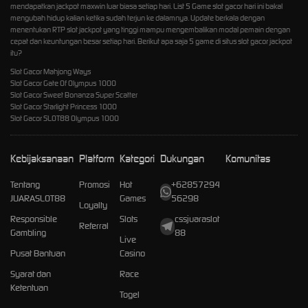
mendapatkan jackpot maxwin luar biasa setiap hari. List 5 Game slot gacor hari ini bakal
mengubah hidup kalian ketika sudah terjun ke dalamnya. Update berkala dengan
menentukan RTP slot jackpot yang tinggi mampu mengembalikan modal pemain dengan
cepat dan keuntungan besar setiap hari. Berikut apa saja 5 game di situs slot gacor jackpot
itu?
Slot Gacor Mahjong Ways
Slot Gacor Gate Of Olympus 1000
Slot Gacor Sweet Bonanza Super Scatter
Slot Gacor Starlight Princess 1000
Slot Gacor SLOT88 Olympus 1000
Kebijaksanaan
Platform
Kategori
Dukungan
Komunitas
Tentang
Promosi
Hot
+62857294
JUARASLOT88
Games
56298
Loyalty
Responsible
Slots
cssjuaraslot
Referral
Gambling
88
Live
Pusat Bantuan
Casino
Syarat dan
Race
Ketentuan
Togel