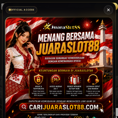
MASUK
DAFTAR
×
OFFICIAL ACCESS
HOT
SLOTS
LIVE
RACE
TOGEL
OLAHRAGA
CRASH
ARCADE
POKER
E-
SABUN
GAMES
CASINO
GAME
SPORTS
AYAM