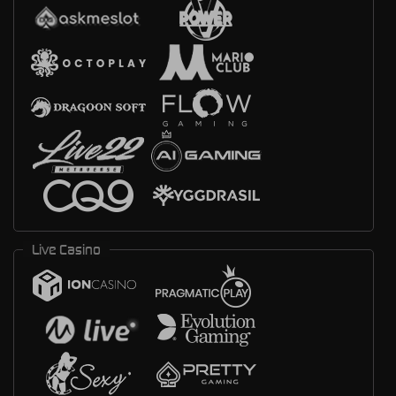
Live Casino