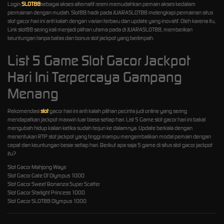
Login
SLOT88
sebagai akses alternatif resmi memudahkan pemain akses kedalam
permainan dengan mudah. Slot88 hadir pada JUARASLOT88 melengkapi permainan situs
slot gacor hari ini anti kalah dengan varian terbaru dan update yang inovatif. Oleh karena itu,
Link slot88 sering kali menjadi pilihan utama pada di JUARASLOT88, memberikan
keuntungan tanpa batas dan bonus slot jackpot yang berlimpah.
List 5 Game Slot Gacor Jackpot
Hari Ini Terpercaya Gampang
Menang
Rekomendasi
slot
gacor hari ini anti kalah pilihan pecinta judi online yang sering
mendapatkan jackpot maxwin luar biasa setiap hari. List 5 Game slot gacor hari ini bakal
mengubah hidup kalian ketika sudah terjun ke dalamnya. Update berkala dengan
menentukan RTP slot jackpot yang tinggi mampu mengembalikan modal pemain dengan
cepat dan keuntungan besar setiap hari. Berikut apa saja 5 game di situs slot gacor jackpot
itu?
Slot Gacor Mahjong Ways
Slot Gacor Gate Of Olympus 1000
Slot Gacor Sweet Bonanza Super Scatter
Slot Gacor Starlight Princess 1000
Slot Gacor SLOT88 Olympus 1000