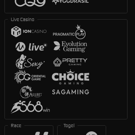
Live Casino
Race
Togel