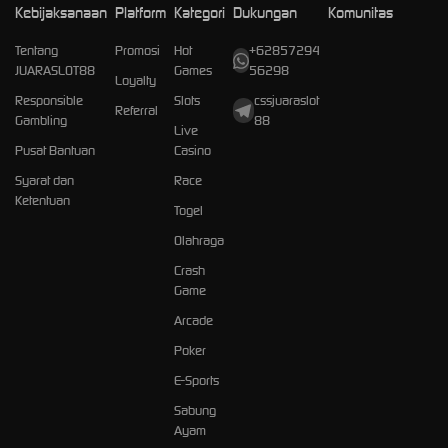
Kebijaksanaan
Platform
Kategori
Dukungan
Komunitas
Tentang
Promosi
Hot
+62857294
JUARASLOT88
Games
56298
Loyalty
Responsible
Slots
cssjuaraslot
Referral
Gambling
88
Live
Pusat Bantuan
Casino
Syarat dan
Race
Ketentuan
Togel
Olahraga
Crash
Game
Arcade
Poker
E-Sports
Sabung
Ayam