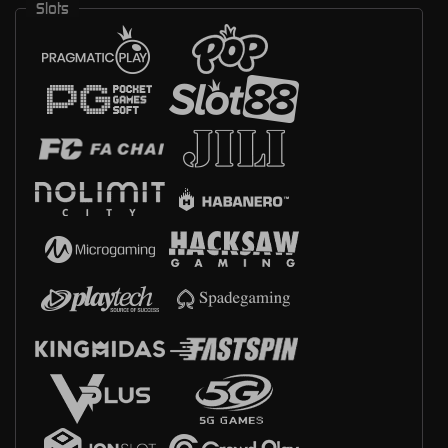
Slots