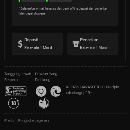
* Selama bank maintenance dan bank offline deposit dan penarikan
tidak dapat diproses
Deposit
Penarikan
Rata-rata 1 Menit
Rata-rata 1 Menit
Tanggung Jawab
Browser Yang
Bermain
Didukung
©2026 JUARASLOT88. Hak cipta
dilindungi | 18+
Platform Penyedia Layanan