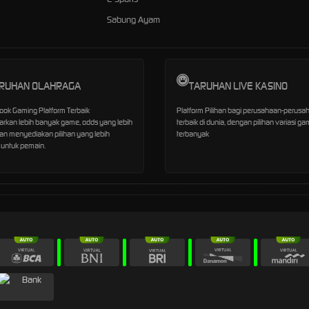
Sabung Ayam
RUHAN OLAHRAGA
TARUHAN LIVE KASINO
ook Gaming Platform Terbaik
Platform Pilihan bagi perusahaan-perusa
kan lebih banyak game, odds yang lebih
terbaik di dunia, dengan pilihan variasi g
 dan menyediakan pilihan yang lebih
terbanyak
untuk pemain.