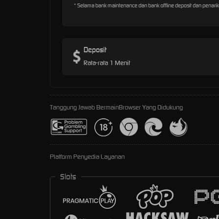
* Selama bank maintenance dan bank offline deposit dan penarik
Deposit
Rata-rata 1 Menit
Tanggung Jawab Bermain
Browser Yang Didukung
Platform Penyedia Layanan
Slots