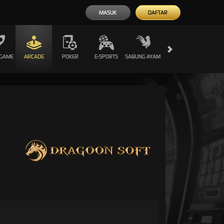
MASUK
DAFTAR
 GAME
ARCADE
POKER
E-SPORTS
SABUNG AYAM
PROMOSI