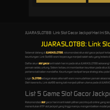
JUARASLOT88: Link Slot Gacor Jackpot Hari Ini S
JUARASLOT88: Link Slo
Selamat datang di
JUARASLOT88
, rekomendasi situs slot gacor jackpot te
keuntungan. Link Slot88 resmi terpercaya menjadi salah satu yang terlaris
Daftar akun
slot gacor
anti kalah hari ini pada situs JUARASLOT88 sekaran
pemain selalu untung. Sistem terbaru ini memberikan keunikan pada situ
pertama kali kalian mendaftar. Keuntungan berlipat tanpa strategi atau pola 
Login
SLOT88
sebagai akses alternatif resmi memudahkan pemain akses ked
Oleh karena itu, Link slot88 sering kali menjadi pilihan utama pada di JU
List 5 Game Slot Gacor Jack
Rekomendasi
slot
gacor hari ini anti kalah pilihan pecinta judi online yang
menentukan RTP slot jackpot yang tinggi mampu mengembalikan modal pemain