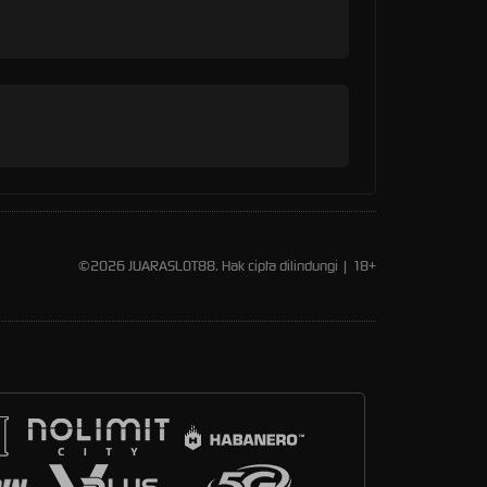
©2026 JUARASLOT88. Hak cipta dilindungi | 18+