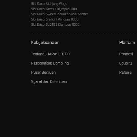
Slot Gacor Mahjong Ways
Slot Gacor Gate Of Olympus 1000
Slot Gacor Sweet Bonanza Super Scatter
Slot Gacor Starlight Princess 1000
Slot Gacor SLOT88 Olympus 1000
Kebijaksanaan
Platform
Tentang JUARASLOT88
Promosi
Responsible Gambling
Loyalty
Pusat Bantuan
Referral
Syarat dan Ketentuan